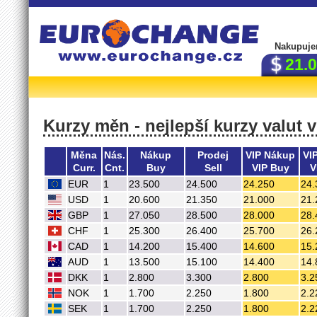
Nakupuje
21.
Kurzy měn - nejlepší kurzy valut 
Měna
Nás.
Nákup
Prodej
VIP Nákup
VI
Curr.
Cnt.
Buy
Sell
VIP Buy
V
EUR
1
23.500
24.500
24.250
24.
USD
1
20.600
21.350
21.000
21.
GBP
1
27.050
28.500
28.000
28.
CHF
1
25.300
26.400
25.700
26.
CAD
1
14.200
15.400
14.600
15.
AUD
1
13.500
15.100
14.400
14.
DKK
1
2.800
3.300
2.800
3.2
NOK
1
1.700
2.250
1.800
2.2
SEK
1
1.700
2.250
1.800
2.2