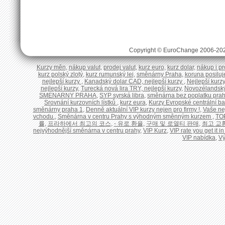
Copyright © EuroChange 2006-20
Kurzy měn
,
nákup valut
,
prodej valut
,
kurz euro
,
kurz dolar
,
nákup i pr
kurz polský zlotý
,
kurz rumunský lei
,
směnárny Praha
,
koruna posiluje
nejlepší kurzy
,
Kanadský dolar CAD, nejlepší kurzy
,
Nejlepší kurzy
nejlepší kurzy
,
Turecká nová lira TRY, nejlepší kurzy
,
Novozélandský 
SMENARNY PRAHA
,
SYP syrská libra
,
směnárna bez poplatku pra
Srovnání kurzovních lístků
,
kurz eura
,
Kurzy Evropské centrální b
směnárny praha 1
,
Denně aktuální VIP kurzy nejen pro firmy !
,
Vaše ne
vchodu.
,
Směnárna v centru Prahy s výhodným směnným kurzem
,
TO
률
,
프라하에서 최고의 코스
,
- 유로 환율
,
구매 및 로열티 판매
,
최고 교
nejvýhodnější směnárna v centru prahy
,
VIP Kurz
,
VIP rate you get it 
VIP nabídka
,
V