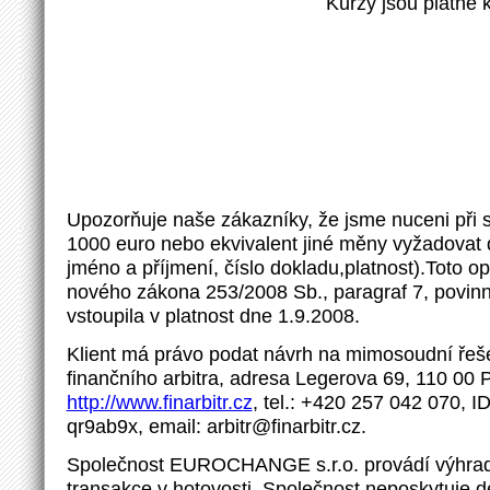
Kurzy jsou platné 
Upozorňuje naše zákazníky, že jsme nuceni při
1000 euro nebo ekvivalent jiné měny vyžadovat d
jméno a příjmení, číslo dokladu,platnost).Toto o
nového zákona 253/2008 Sb., paragraf 7, povinno
vstoupila v platnost dne 1.9.2008.
Klient má právo podat návrh na mimosoudní řeše
finančního arbitra, adresa Legerova 69, 110 00 
http://www.finarbitr.cz
, tel.: +420 257 042 070, I
qr9ab9x, email: arbitr@finarbitr.cz.
Společnost EUROCHANGE s.r.o. provádí výhrad
transakce v hotovosti. Společnost neposkytuje d