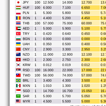
JPY
100
12.500
14.000
12.700
13.
HUF
100
6.000
7.100
6.650
7.0
PLN
1
5.300
5.800
5.550
5.7
RON
1
4.400
5.200
4.450
5.1
THB
100
57.000
75.000
60.000
75.
AED
1
5.000
5.900
5.100
5.7
TRY
1
0.420
0.640
0.450
0.6
BGN
1
0.000
0.000
0.000
0.0
UAH
1
0.350
0.500
0.400
0.5
CNY
1
2.900
3.300
2.950
3.2
NZD
1
11.000
12.800
12.100
12.
HKD
1
2.300
2.750
2.300
2.6
KRW
1
0.012
0.019
0.012
0.0
RSD
100
16.000
22.000
17.000
22.
TWD
100
56.000
74.000
57.000
74.
BRL
1
3.400
4.300
3.500
4.1
MXN
1
1.010
1.300
1.020
1.2
SGD
1
14.700
16.700
15.050
16.
SAR
1
5.000
5.700
5.050
5.7
MYR
1
4.500
5.500
5.000
5.3