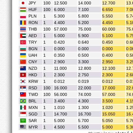
JPY
100
12.500
14.000
12.700
13.
HUF
100
6.000
7.100
6.650
7.0
PLN
1
5.300
5.800
5.550
5.7
RON
1
4.400
5.200
4.450
5.1
THB
100
57.000
75.000
60.000
75.
AED
1
5.000
5.900
5.100
5.7
TRY
1
0.420
0.640
0.450
0.6
BGN
1
0.000
0.000
0.000
0.0
UAH
1
0.350
0.500
0.400
0.5
CNY
1
2.900
3.300
2.950
3.2
NZD
1
11.000
12.800
12.100
12.
HKD
1
2.300
2.750
2.300
2.6
KRW
1
0.012
0.019
0.012
0.0
RSD
100
16.000
22.000
17.000
22.
TWD
100
56.000
74.000
57.000
74.
BRL
1
3.400
4.300
3.500
4.1
MXN
1
1.010
1.300
1.020
1.2
SGD
1
14.700
16.700
15.050
16.
SAR
1
5.000
5.700
5.050
5.7
MYR
1
4.500
5.500
5.000
5.3