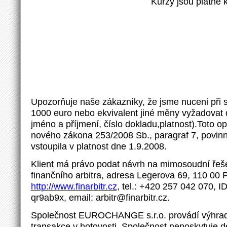
Kurzy jsou platné 
Upozorňuje naše zákazníky, že jsme nuceni při
1000 euro nebo ekvivalent jiné měny vyžadovat d
jméno a příjmení, číslo dokladu,platnost).Toto o
nového zákona 253/2008 Sb., paragraf 7, povinno
vstoupila v platnost dne 1.9.2008.
Klient má právo podat návrh na mimosoudní řeše
finančního arbitra, adresa Legerova 69, 110 00 
http://www.finarbitr.cz
, tel.: +420 257 042 070, I
qr9ab9x, email: arbitr@finarbitr.cz.
Společnost EUROCHANGE s.r.o. provádí výhrad
transakce v hotovosti. Společnost neposkytuje d