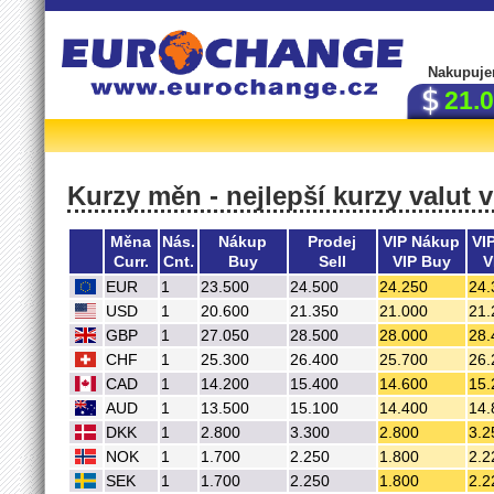
Nakupuje
21.
Kurzy měn - nejlepší kurzy valut 
Měna
Nás.
Nákup
Prodej
VIP Nákup
VI
Curr.
Cnt.
Buy
Sell
VIP Buy
V
EUR
1
23.500
24.500
24.250
24.
USD
1
20.600
21.350
21.000
21.
GBP
1
27.050
28.500
28.000
28.
CHF
1
25.300
26.400
25.700
26.
CAD
1
14.200
15.400
14.600
15.
AUD
1
13.500
15.100
14.400
14.
DKK
1
2.800
3.300
2.800
3.2
NOK
1
1.700
2.250
1.800
2.2
SEK
1
1.700
2.250
1.800
2.2