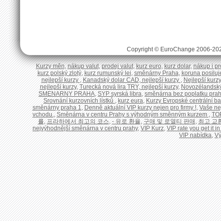
Copyright © EuroChange 2006-20
Kurzy měn
,
nákup valut
,
prodej valut
,
kurz euro
,
kurz dolar
,
nákup i pr
kurz polský zlotý
,
kurz rumunský lei
,
směnárny Praha
,
koruna posiluje
nejlepší kurzy
,
Kanadský dolar CAD, nejlepší kurzy
,
Nejlepší kurzy
nejlepší kurzy
,
Turecká nová lira TRY, nejlepší kurzy
,
Novozélandský 
SMENARNY PRAHA
,
SYP syrská libra
,
směnárna bez poplatku pra
Srovnání kurzovních lístků
,
kurz eura
,
Kurzy Evropské centrální b
směnárny praha 1
,
Denně aktuální VIP kurzy nejen pro firmy !
,
Vaše ne
vchodu.
,
Směnárna v centru Prahy s výhodným směnným kurzem
,
TO
률
,
프라하에서 최고의 코스
,
- 유로 환율
,
구매 및 로열티 판매
,
최고 교
nejvýhodnější směnárna v centru prahy
,
VIP Kurz
,
VIP rate you get it 
VIP nabídka
,
V