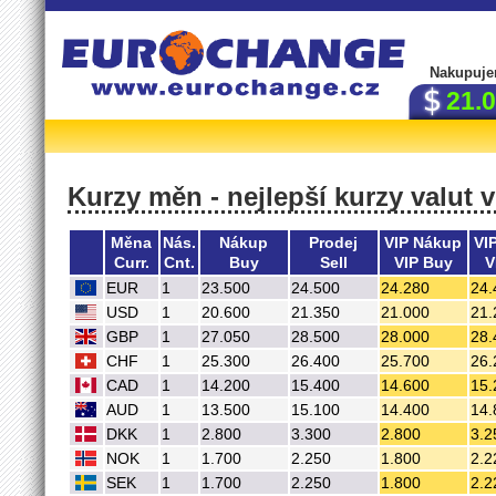
Nakupuje
21.
Kurzy měn - nejlepší kurzy valut 
Měna
Nás.
Nákup
Prodej
VIP Nákup
VI
Curr.
Cnt.
Buy
Sell
VIP Buy
V
EUR
1
23.500
24.500
24.280
24.
USD
1
20.600
21.350
21.000
21.
GBP
1
27.050
28.500
28.000
28.
CHF
1
25.300
26.400
25.700
26.
CAD
1
14.200
15.400
14.600
15.
AUD
1
13.500
15.100
14.400
14.
DKK
1
2.800
3.300
2.800
3.2
NOK
1
1.700
2.250
1.800
2.2
SEK
1
1.700
2.250
1.800
2.2