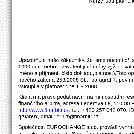
Kurzy jsou platné 
Upozorňuje naše zákazníky, že jsme nuceni při
1000 euro nebo ekvivalent jiné měny vyžadovat d
jméno a příjmení, číslo dokladu,platnost).Toto o
nového zákona 253/2008 Sb., paragraf 7, povinno
vstoupila v platnost dne 1.9.2008.
Klient má právo podat návrh na mimosoudní řeše
finančního arbitra, adresa Legerova 69, 110 00 
http://www.finarbitr.cz
, tel.: +420 257 042 070, I
qr9ab9x, email: arbitr@finarbitr.cz.
Společnost EUROCHANGE s.r.o. provádí výhrad
transakce v hotovosti. Společnost neposkytuje d