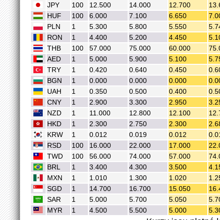
JPY
100
12.500
14.000
12.700
13.
HUF
100
6.000
7.100
6.650
7.0
PLN
1
5.300
5.800
5.550
5.7
RON
1
4.400
5.200
4.450
5.1
THB
100
57.000
75.000
60.000
75.
AED
1
5.000
5.900
5.100
5.7
TRY
1
0.420
0.640
0.450
0.6
BGN
1
0.000
0.000
0.000
0.0
UAH
1
0.350
0.500
0.400
0.5
CNY
1
2.900
3.300
2.950
3.2
NZD
1
11.000
12.800
12.100
12.
HKD
1
2.300
2.750
2.300
2.6
KRW
1
0.012
0.019
0.012
0.0
RSD
100
16.000
22.000
17.000
22.
TWD
100
56.000
74.000
57.000
74.
BRL
1
3.400
4.300
3.500
4.1
MXN
1
1.010
1.300
1.020
1.2
SGD
1
14.700
16.700
15.050
16.
SAR
1
5.000
5.700
5.050
5.7
MYR
1
4.500
5.500
5.000
5.3