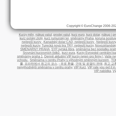
Copyright © EuroChange 2006-20
Kurzy měn
,
nákup valut
,
prodej valut
,
kurz euro
,
kurz dolar
,
nákup i pr
kurz polský zlotý
,
kurz rumunský lei
,
směnárny Praha
,
koruna posiluje
nejlepší kurzy
,
Kanadský dolar CAD, nejlepší kurzy
,
Nejlepší kurzy
nejlepší kurzy
,
Turecká nová lira TRY, nejlepší kurzy
,
Novozélandský 
SMENARNY PRAHA
,
SYP syrská libra
,
směnárna bez poplatku pra
Srovnání kurzovních lístků
,
kurz eura
,
Kurzy Evropské centrální b
směnárny praha 1
,
Denně aktuální VIP kurzy nejen pro firmy !
,
Vaše ne
vchodu.
,
Směnárna v centru Prahy s výhodným směnným kurzem
,
TO
률
,
프라하에서 최고의 코스
,
- 유로 환율
,
구매 및 로열티 판매
,
최고 교
nejvýhodnější směnárna v centru prahy
,
VIP Kurz
,
VIP rate you get it 
VIP nabídka
,
V