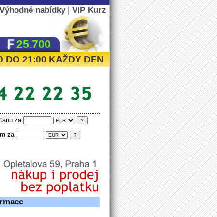
Výhodné nabídky
|
VIP Kurz
25.700
:00 DO 21:00 KAŽDY DEN
tanu za
tím za
ormace