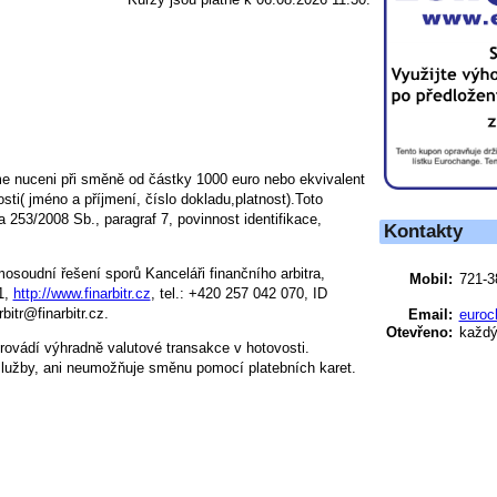
e nuceni při směně od částky 1000 euro nebo ekvivalent
ti( jméno a příjmení, číslo dokladu,platnost).Toto
 253/2008 Sb., paragraf 7, povinnost identifikace,
Kontakty
osoudní řešení sporů Kanceláři finančního arbitra,
Mobil:
721-3
1,
http://www.finarbitr.cz
, tel.: +420 257 042 070, ID
bitr@finarbitr.cz.
Email:
euroc
Otevřeno:
každý 
vádí výhradně valutové transakce v hotovosti.
lužby, ani neumožňuje směnu pomocí platebních karet.