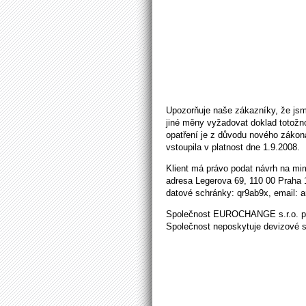
Upozorňuje naše zákazníky, že jsm
jiné měny vyžadovat doklad totožnos
opatření je z důvodu nového zákona
vstoupila v platnost dne 1.9.2008.
Klient má právo podat návrh na mim
adresa Legerova 69, 110 00 Praha 
datové schránky: qr9ab9x, email: ar
Společnost EUROCHANGE s.r.o. pro
Společnost neposkytuje devizové s