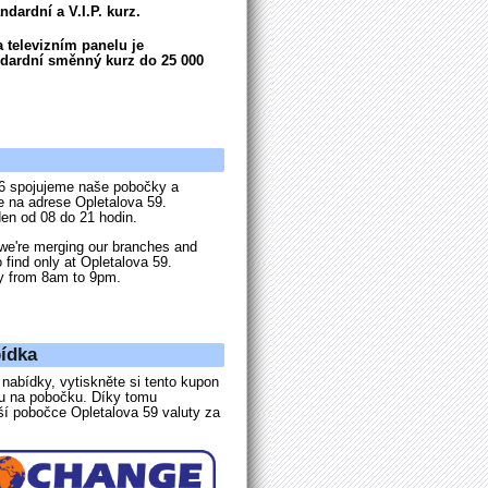
dardní a V.I.P. kurz.
 televizním panelu je
dardní směnný kurz do 25 000
6 spojujeme naše pobočky a
e na adrese Opletalova 59.
en od 08 do 21 hodin.
we're merging our branches and
o find only at Opletalova 59.
y from 8am to 9pm.
ídka
nabídky, vytiskněte si tento kupon
ou na pobočku. Díky tomu
ší pobočce Opletalova 59 valuty za