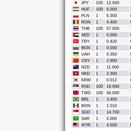
JPY
100
12.500
HUF
100
6.000
PLN
1
5.300
RON
1
4.400
THB
100
57.000
AED
1
5.000
TRY
1
0.420
BGN
1
0.000
UAH
1
0.350
CNY
1
2.900
NZD
1
11.000
HKD
1
2.300
KRW
1
0.012
RSD
100
16.000
TWD
100
56.000
BRL
1
3.400
MXN
1
1.010
SGD
1
14.700
SAR
1
5.000
MYR
1
4.500