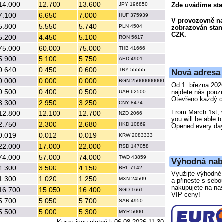
14.000
12.700
13.600
JPY 196850
Zde uvádíme stan
7.100
6.650
7.000
HUF 375939
V provozovně na
5.800
5.550
5.740
PLN 4504
zobrazován stan
CZK.
5.200
4.450
5.100
RON 5617
75.000
60.000
75.000
THB 41666
5.900
5.100
5.750
AED 4901
0.640
0.450
0.600
TRY 55555
Nová adresa
0.000
0.000
0.000
BGN 25000000000
Od 1. března 202
0.500
0.400
0.500
najdete nás pouz
UAH 62500
Otevřeno každý d
3.300
2.950
3.250
CNY 8474
From March 1st, 
12.800
12.100
12.700
NZD 2066
you will be able t
2.750
2.300
2.680
HKD 10869
Opened every da
0.019
0.012
0.019
KRW 2083333
22.000
17.000
22.000
RSD 147058
74.000
57.000
74.000
TWD 43859
Výhodná nab
4.300
3.500
4.150
BRL 7142
Využijte výhodné 
1.300
1.020
1.250
MXN 24509
a přineste s seb
nakupujete na na
16.700
15.050
16.400
SGD 1661
VIP ceny!
5.700
5.050
5.700
SAR 4950
5.500
5.000
5.300
MYR 5000
Kurzy jsou platné k 06.08.2026 11:30.