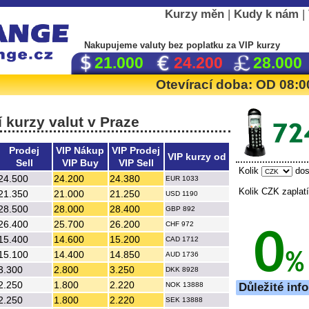
Kurzy měn
|
Kudy k nám
|
Nakupujeme valuty
bez poplatku
za VIP kurzy
21.000
24.200
28.000
Otevírací doba: OD 08
 kurzy valut v Praze
Prodej
VIP Nákup
VIP Prodej
VIP kurzy od
Sell
VIP Buy
VIP Sell
Kolik
dos
24.500
24.200
24.380
EUR 1033
Kolik CZK zapla
21.350
21.000
21.250
USD 1190
28.500
28.000
28.400
GBP 892
26.400
25.700
26.200
CHF 972
15.400
14.600
15.200
CAD 1712
15.100
14.400
14.850
AUD 1736
3.300
2.800
3.250
DKK 8928
2.250
1.800
2.220
NOK 13888
Důležité inf
2.250
1.800
2.220
SEK 13888