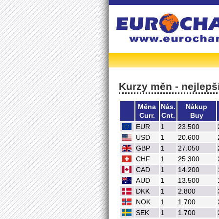
Kurzy měn - nejlepší
Měna
Nás.
Nákup
Curr.
Cnt.
Buy
EUR
1
23.500
USD
1
20.600
GBP
1
27.050
CHF
1
25.300
CAD
1
14.200
AUD
1
13.500
DKK
1
2.800
NOK
1
1.700
SEK
1
1.700