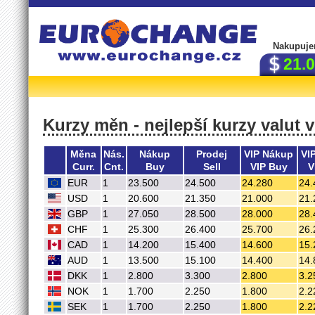
Nakupuje
21.
Kurzy měn - nejlepší kurzy valut 
Měna
Nás.
Nákup
Prodej
VIP Nákup
VI
Curr.
Cnt.
Buy
Sell
VIP Buy
V
EUR
1
23.500
24.500
24.280
24.
USD
1
20.600
21.350
21.000
21.
GBP
1
27.050
28.500
28.000
28.
CHF
1
25.300
26.400
25.700
26.
CAD
1
14.200
15.400
14.600
15.
AUD
1
13.500
15.100
14.400
14.
DKK
1
2.800
3.300
2.800
3.2
NOK
1
1.700
2.250
1.800
2.2
SEK
1
1.700
2.250
1.800
2.2