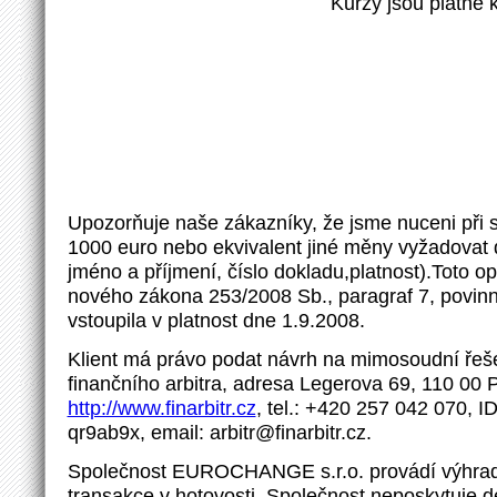
Kurzy jsou platné 
Upozorňuje naše zákazníky, že jsme nuceni při
1000 euro nebo ekvivalent jiné měny vyžadovat d
jméno a příjmení, číslo dokladu,platnost).Toto o
nového zákona 253/2008 Sb., paragraf 7, povinno
vstoupila v platnost dne 1.9.2008.
Klient má právo podat návrh na mimosoudní řeše
finančního arbitra, adresa Legerova 69, 110 00 
http://www.finarbitr.cz
, tel.: +420 257 042 070, I
qr9ab9x, email: arbitr@finarbitr.cz.
Společnost EUROCHANGE s.r.o. provádí výhrad
transakce v hotovosti. Společnost neposkytuje d