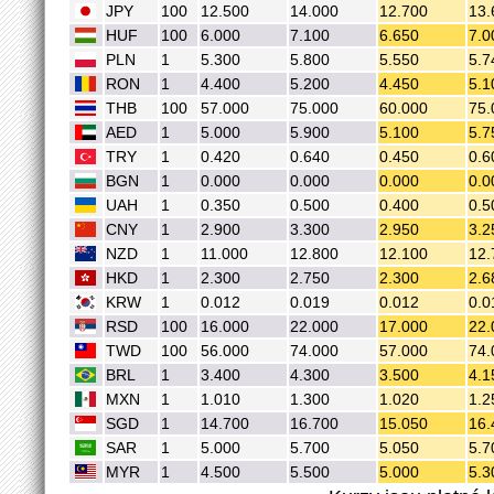
JPY
100
12.500
14.000
12.700
13.
HUF
100
6.000
7.100
6.650
7.0
PLN
1
5.300
5.800
5.550
5.7
RON
1
4.400
5.200
4.450
5.1
THB
100
57.000
75.000
60.000
75.
AED
1
5.000
5.900
5.100
5.7
TRY
1
0.420
0.640
0.450
0.6
BGN
1
0.000
0.000
0.000
0.0
UAH
1
0.350
0.500
0.400
0.5
CNY
1
2.900
3.300
2.950
3.2
NZD
1
11.000
12.800
12.100
12.
HKD
1
2.300
2.750
2.300
2.6
KRW
1
0.012
0.019
0.012
0.0
RSD
100
16.000
22.000
17.000
22.
TWD
100
56.000
74.000
57.000
74.
BRL
1
3.400
4.300
3.500
4.1
MXN
1
1.010
1.300
1.020
1.2
SGD
1
14.700
16.700
15.050
16.
SAR
1
5.000
5.700
5.050
5.7
MYR
1
4.500
5.500
5.000
5.3