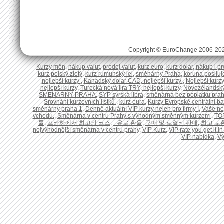
Copyright © EuroChange 2006-20
Kurzy měn
,
nákup valut
,
prodej valut
,
kurz euro
,
kurz dolar
,
nákup i pr
kurz polský zlotý
,
kurz rumunský lei
,
směnárny Praha
,
koruna posiluje
nejlepší kurzy
,
Kanadský dolar CAD, nejlepší kurzy
,
Nejlepší kurzy
nejlepší kurzy
,
Turecká nová lira TRY, nejlepší kurzy
,
Novozélandský 
SMENARNY PRAHA
,
SYP syrská libra
,
směnárna bez poplatku pra
Srovnání kurzovních lístků
,
kurz eura
,
Kurzy Evropské centrální b
směnárny praha 1
,
Denně aktuální VIP kurzy nejen pro firmy !
,
Vaše ne
vchodu.
,
Směnárna v centru Prahy s výhodným směnným kurzem
,
TO
률
,
프라하에서 최고의 코스
,
- 유로 환율
,
구매 및 로열티 판매
,
최고 교
nejvýhodnější směnárna v centru prahy
,
VIP Kurz
,
VIP rate you get it 
VIP nabídka
,
V