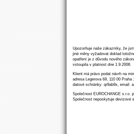
Upozorňuje naše zákazníky, že jsm
jiné měny vyžadovat doklad totožnos
opatření je z důvodu nového zákona
vstoupila v platnost dne 1.9.2008.
Klient má právo podat návrh na mim
adresa Legerova 69, 110 00 Praha 
datové schránky: qr9ab9x, email: ar
Společnost EUROCHANGE s.r.o. pro
Společnost neposkytuje devizové s