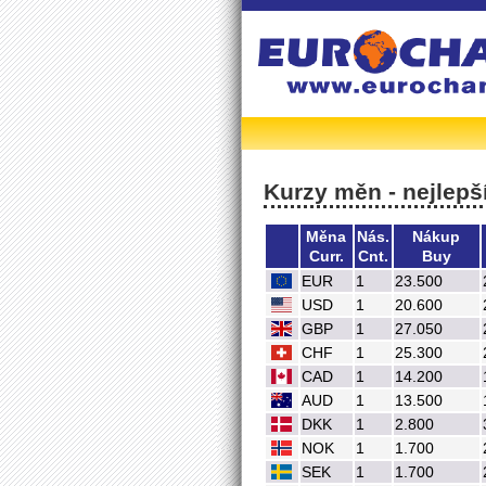
Kurzy měn - nejlepší
Měna
Nás.
Nákup
Curr.
Cnt.
Buy
EUR
1
23.500
USD
1
20.600
GBP
1
27.050
CHF
1
25.300
CAD
1
14.200
AUD
1
13.500
DKK
1
2.800
NOK
1
1.700
SEK
1
1.700