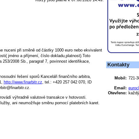
e nuceni při směně od částky 1000 euro nebo ekvivalent
ti( jméno a příjmení, číslo dokladu,platnost).Toto
 253/2008 Sb., paragraf 7, povinnost identifikace,
Kontakty
osoudní řešení sporů Kanceláři finančního arbitra,
Mobil:
721-3
1,
http://www.finarbitr.cz
, tel.: +420 257 042 070, ID
bitr@finarbitr.cz.
Email:
euroc
Otevřeno:
každý 
vádí výhradně valutové transakce v hotovosti.
lužby, ani neumožňuje směnu pomocí platebních karet.