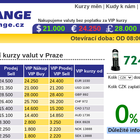
Kurzy měn
|
Kudy k nám
|
Nakupujeme valuty
bez poplatku
za VIP kurzy
21.000
24.250
28.000
Otevírací doba: OD 08
 kurzy valut v Praze
Prodej
VIP Nákup
VIP Prodej
VIP kurzy od
Sell
VIP Buy
VIP Sell
Kolik
dos
24.500
24.250
24.400
EUR 1030
Kolik CZK zapla
21.350
21.000
21.200
USD 1190
28.500
28.000
28.400
GBP 892
26.400
25.700
26.200
CHF 972
15.400
14.600
15.200
CAD 1712
15.100
14.400
14.850
AUD 1736
3.300
2.800
3.250
DKK 8928
2.250
1.800
2.220
NOK 13888
Důležité inf
2.250
1.800
2.220
SEK 13888