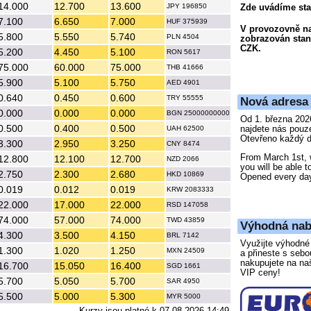
14.000
12.700
13.600
JPY 196850
Zde uvádíme stan
7.100
6.650
7.000
HUF 375939
V provozovně na
5.800
5.550
5.740
PLN 4504
zobrazován stan
CZK.
5.200
4.450
5.100
RON 5617
75.000
60.000
75.000
THB 41666
5.900
5.100
5.750
AED 4901
0.640
0.450
0.600
TRY 55555
Nová adresa
0.000
0.000
0.000
BGN 25000000000
Od 1. března 202
0.500
0.400
0.500
najdete nás pouz
UAH 62500
Otevřeno každý d
3.300
2.950
3.250
CNY 8474
From March 1st, 
12.800
12.100
12.700
NZD 2066
you will be able t
2.750
2.300
2.680
HKD 10869
Opened every da
0.019
0.012
0.019
KRW 2083333
22.000
17.000
22.000
RSD 147058
74.000
57.000
74.000
TWD 43859
Výhodná nab
4.300
3.500
4.150
BRL 7142
Využijte výhodné 
1.300
1.020
1.250
MXN 24509
a přineste s seb
nakupujete na na
16.700
15.050
16.400
SGD 1661
VIP ceny!
5.700
5.050
5.700
SAR 4950
5.500
5.000
5.300
MYR 5000
Kurzy jsou platné k 07.08.2026 14:49.