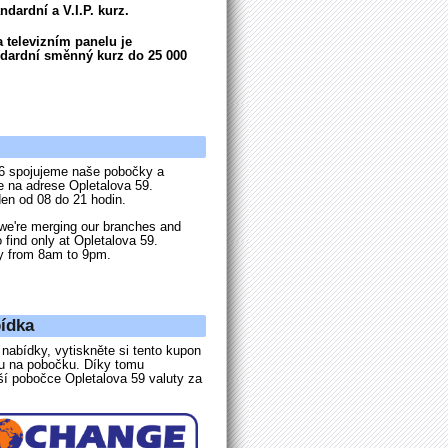
dardní a V.I.P. kurz.
 televizním panelu je
dardní směnný kurz do 25 000
6 spojujeme naše pobočky a
e na adrese Opletalova 59.
en od 08 do 21 hodin.
we're merging our branches and
o find only at Opletalova 59.
y from 8am to 9pm.
ídka
nabídky, vytiskněte si tento kupon
ou na pobočku. Díky tomu
ší pobočce Opletalova 59 valuty za