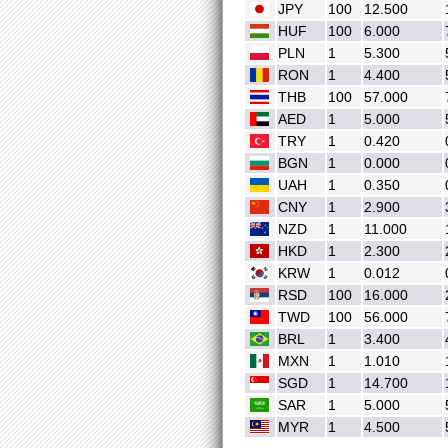
JPY
100
12.500
HUF
100
6.000
PLN
1
5.300
RON
1
4.400
THB
100
57.000
AED
1
5.000
TRY
1
0.420
BGN
1
0.000
UAH
1
0.350
CNY
1
2.900
NZD
1
11.000
HKD
1
2.300
KRW
1
0.012
RSD
100
16.000
TWD
100
56.000
BRL
1
3.400
MXN
1
1.010
SGD
1
14.700
SAR
1
5.000
MYR
1
4.500