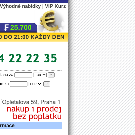
Výhodné nabídky
|
VIP Kurz
25.700
:00 DO 21:00 KAŽDY DEN
tanu za
tím za
ormace